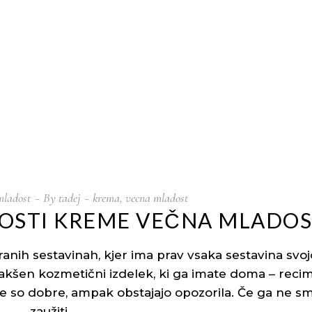
BLOG
SV
mladost
By
tadej
krema
,
vecna mladost
NOSTI KREME VEČNA MLADO
nih sestavinah, kjer ima prav vsaka sestavina svoj
kakšen kozmetični izdelek, ki ga imate doma – reci
ne so dobre, ampak obstajajo opozorila. Če ga ne s
zaužiti,