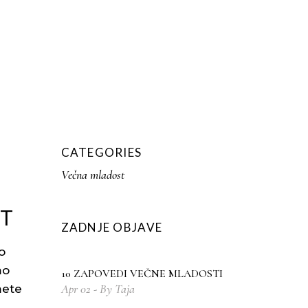
ETOVANJE
DARILO
KONTAKT
No products in the cart.
CATEGORIES
Večna mladost
ST
ZADNJE OBJAVE
o
mo
10 ZAPOVEDI VEČNE MLADOSTI
Apr
02
By
Taja
mete