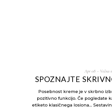
DOMOV
O NAS
IZDELKI
Apr
08
Večna 
SPOZNAJTE SKRIV
Posebnost kreme je v skrbno izbra
pozitivno funkcijo. Če pogledate 
etiketo klasičnega losiona… Sestavi