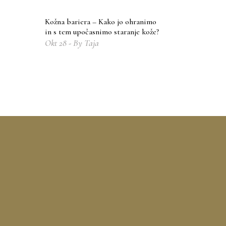
Kožna bariera – Kako jo ohranimo
in s tem upočasnimo staranje kože?
Okt
28
By
Taja