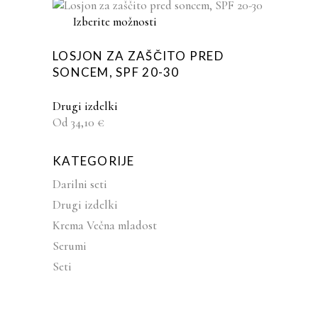
strani
izdelka
Ta
Izberite možnosti
izdelek
ima
LOSJON ZA ZAŠČITO PRED
več
SONCEM, SPF 20-30
različic.
Možnosti
Drugi izdelki
lahko
Od
34,10
€
izberete
na
KATEGORIJE
strani
Darilni seti
izdelka
Drugi izdelki
Krema Večna mladost
Serumi
Seti