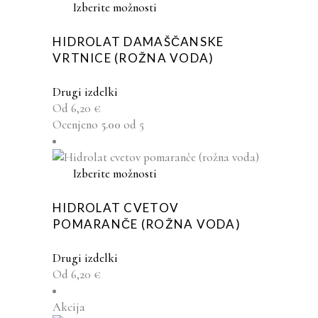
izdelka
Ta
Izberite možnosti
izdelek
ima
HIDROLAT DAMAŠČANSKE
več
VRTNICE (ROŽNA VODA)
različic.
Možnosti
Drugi izdelki
lahko
Od
6,20
€
izberete
Ocenjeno
5.00
od 5
na
strani
izdelka
Ta
Izberite možnosti
izdelek
ima
HIDROLAT CVETOV
več
POMARANČE (ROŽNA VODA)
različic.
Možnosti
Drugi izdelki
lahko
Od
6,20
€
izberete
na
Akcija