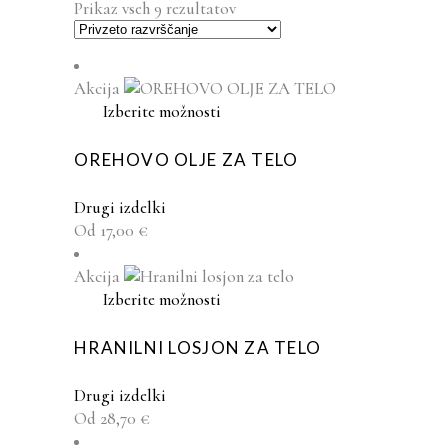
Prikaz vseh 9 rezultatov
Akcija
Ta
Izberite možnosti
izdelek
ima
OREHOVO OLJE ZA TELO
več
različic.
Drugi izdelki
Možnosti
Od
17,00
€
lahko
izberete
Akcija
na
Ta
Izberite možnosti
strani
izdelek
izdelka
ima
HRANILNI LOSJON ZA TELO
več
različic.
Drugi izdelki
Možnosti
Od
28,70
€
lahko