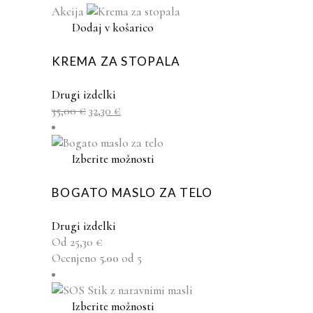
izberete
Akcija
na
Dodaj v košarico
strani
izdelka
KREMA ZA STOPALA
Drugi izdelki
Izvirna
Trenutna
35,00
€
32,30
€
cena
cena
je
je:
bila:
32,30 €.
Ta
Izberite možnosti
35,00 €.
izdelek
ima
BOGATO MASLO ZA TELO
več
različic.
Drugi izdelki
Možnosti
Od
25,30
€
lahko
Ocenjeno
5.00
od 5
izberete
na
strani
Ta
Izberite možnosti