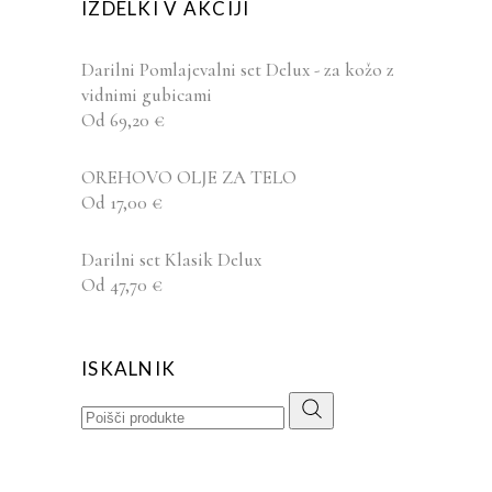
IZDELKI V AKCIJI
Darilni Pomlajevalni set Delux - za kožo z
vidnimi gubicami
Od
69,20
€
OREHOVO OLJE ZA TELO
Od
17,00
€
Darilni set Klasik Delux
Od
47,70
€
ISKALNIK
Search
for: