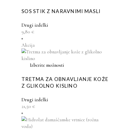
izdelka
izdelek
ima
SOS STIK Z NARAVNIMI MASLI
več
različic.
Drugi izdelki
Možnosti
9,80
€
lahko
izberete
Akcija
na
strani
izdelka
Ta
Izberite možnosti
izdelek
ima
TRETMA ZA OBNAVLJANJE KOŽE
več
Z GLIKOLNO KISLINO
različic.
Možnosti
Drugi izdelki
lahko
21,50
€
izberete
na
strani