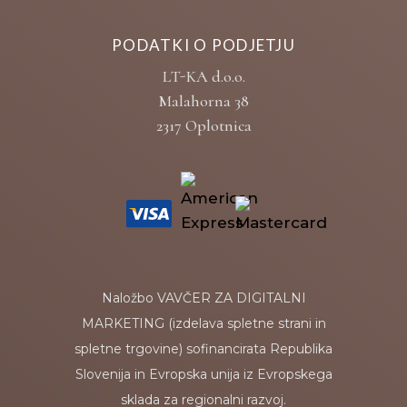
PODATKI O PODJETJU
LT-KA d.o.o.
Malahorna 38
2317 Oplotnica
Naložbo VAVČER ZA DIGITALNI
MARKETING (izdelava spletne strani in
spletne trgovine) sofinancirata Republika
Slovenija in Evropska unija iz Evropskega
sklada za regionalni razvoj.