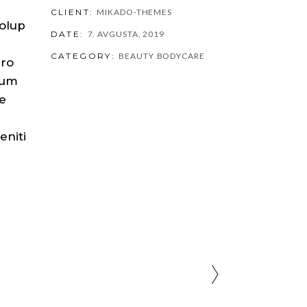
CLIENT:
MIKADO-THEMES
volup
DATE:
7. AVGUSTA, 2019
CATEGORY:
BEAUTY
BODYCARE
ero
tum
te
eniti