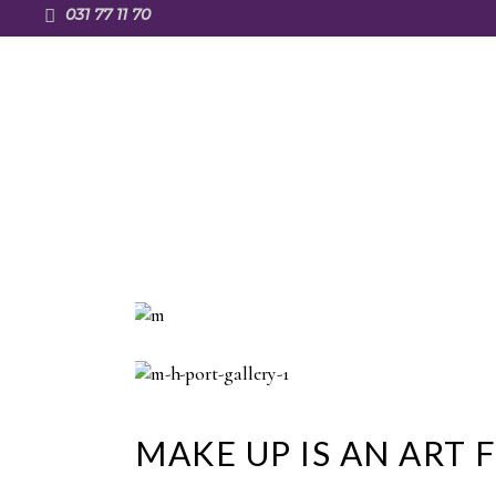
031 77 11 70
DOMOV
O NAS
IZDELKI
MAKE UP IS AN ART