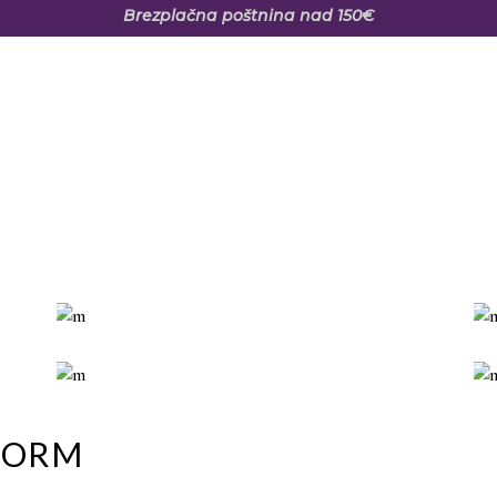
Brezplačna poštnina nad 150€
B
 FORM