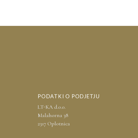
PODATKI O PODJETJU
LT-KA d.o.o.
Malahorna 38
2317 Oplotnica